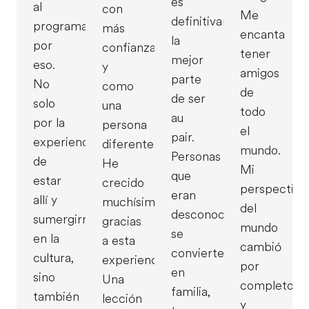
es
al
con
Me
definitivamente
programa
más
encanta
la
por
confianza
tener
mejor
eso.
y
amigos
parte
No
como
de
de ser
solo
una
todo
au
por la
persona
el
pair.
experiencia
diferente.
mundo.
Personas
de
He
Mi
que
estar
crecido
perspectiva
eran
allí y
muchísimo
del
desconocidas
sumergirme
gracias
mundo
se
en la
a esta
cambió
convierten
cultura,
experiencia.
por
en
sino
Una
completo
familia,
también
lección
y