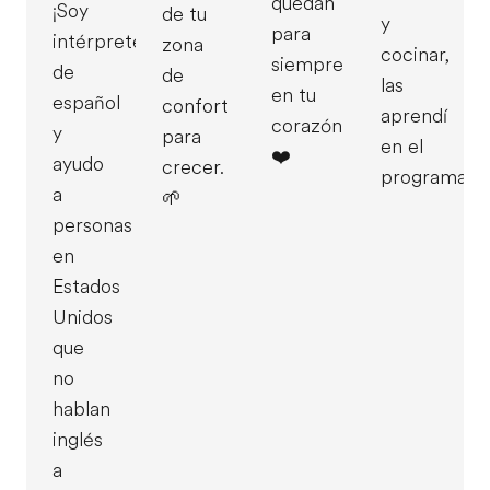
quedan
¡Soy
de tu
y
para
intérprete
zona
cocinar,
siempre
de
de
las
en tu
español
confort
aprendí
corazón
y
para
en el
❤️
ayudo
crecer.
programa.
a
🌱
personas
en
Estados
Unidos
que
no
hablan
inglés
a