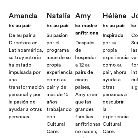
Amanda
Natalia
Amy
Hélène
J
Ex au pair
Ex au pair
Ex madre
Ex au pair
Ex
anfitriona
De au pair a
Su pasión
Inspirada
Co
Directora en
por el
Después
por su
Sui
Latinoamérica,
programa
de
propia
las
su trayectoria
nace de su
hospedar
experiencia
var
ha estado
propia
a 12 au
como au
fo
impulsada por
experiencia
pairs de
pair, ahora
in
una
como au
cinco
ayuda a
cul
transformación
pair y de
países,
otras
sig
personal y por
más de 15
Amy cree
personas a
la pasión de
años
que las
descubrir
ayudar a otras
trabajando
grandes
la
personas.
con
familias
experiencia
Cultural
anfitrionas
Cultural
Care.
no nacen;
Care.