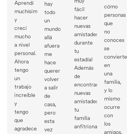
muy
Aprendí
hay
cómo
fácil
muchísimo
todo
personas
hacer
y
un
que
nuevas
crecí
mundo
no
amistades
mucho
allá
conoces
durante
a nivel
afuera
se
tu
personal.
me
convierten
estadía!
Ahora
hace
en
Además
tengo
querer
una
de
un
volver
familia,
encontrar
trabajo
a salir
y lo
nuevas
increíble
de
mismo
amistades,
y
casa,
ocurre
tu
tengo
pero
con
familia
que
esta
los
anfitriona
agradecerle
vez
amigos.