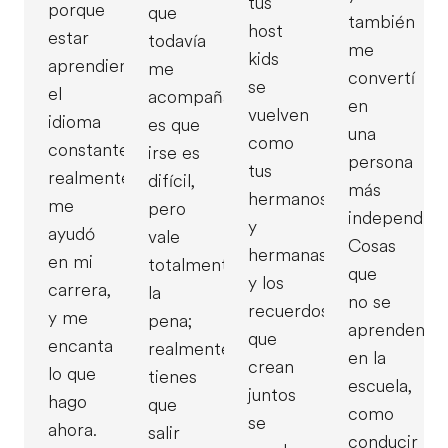
tus
porque
que
también
host
estar
todavía
me
kids
aprendiendo
me
convertí
se
el
acompaña
en
vuelven
idioma
es que
una
como
constantemente
irse es
persona
tus
realmente
difícil,
más
hermanos
me
pero
independien
y
ayudó
vale
Cosas
hermanas,
en mi
totalmente
que
y los
carrera,
la
no se
recuerdos
y me
pena;
aprenden
que
encanta
realmente
en la
crean
lo que
tienes
escuela,
juntos
hago
que
como
se
ahora.
salir
conducir