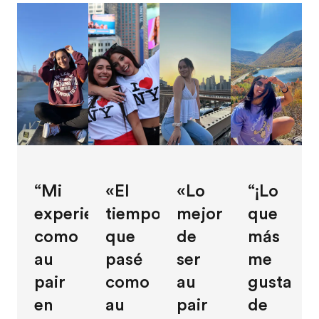
“Mi
«El
«Lo
“¡Lo
experiencia
tiempo
mejor
que
como
que
de
más
au
pasé
ser
me
pair
como
au
gusta
en
au
pair
de