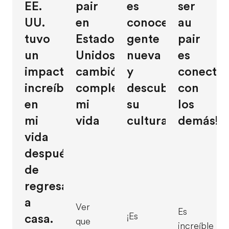
EE.
pair
es
ser
UU.
en
conocer
au
tuvo
Estados
gente
pair
un
Unidos
nueva
es
impacto
cambió
y
conectar
increíble
completamente
descubrir
con
en
mi
su
los
mi
vida
cultura».
demás!
vida
después
de
regresar
a
Ver
Es
¡Es
casa.
que
increíble