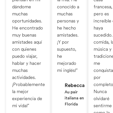
dándome
conocido a
francesa,
muchas
muchas
pero es
oportunidades.
personas y
increíble
He encontrado
he hecho
haya
muy buenas
amistades.
sucedido.
amistades aquí
¡Y por
comida, l
con quienes
supuesto,
música y 
puedo viajar,
he
tradicion
hablar y hacer
mejorado
me
muchas
mi inglés!”
conquist
actividades.
por
¡Probablemente
completo
Rebecca
la mejor
Nunca
Au pair
italiana en
experiencia de
olvidaré
Florida
mi vida!”
sentirme
como la