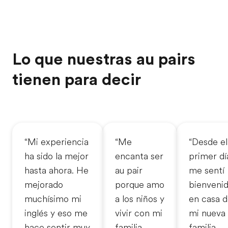
Lo que nuestras au pairs
tienen para decir
“Mi experiencia
“Me
“Desde el
ha sido la mejor
encanta ser
primer dí
hasta ahora. He
au pair
me sentí
mejorado
porque amo
bienveni
muchísimo mi
a los niños y
en casa 
inglés y eso me
vivir con mi
mi nueva
hace sentir muy
familia
familia