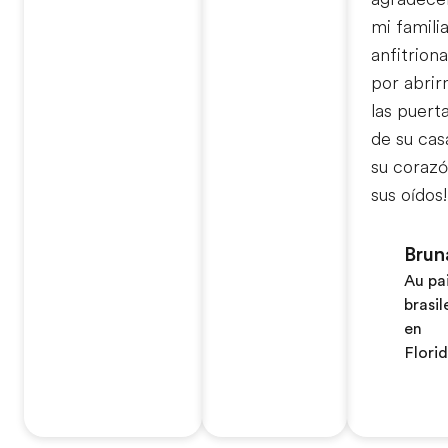
mi famili
anfitriona
por abri
las puert
de su cas
su corazó
sus oídos!
Brun
Au pa
brasil
en
Flori