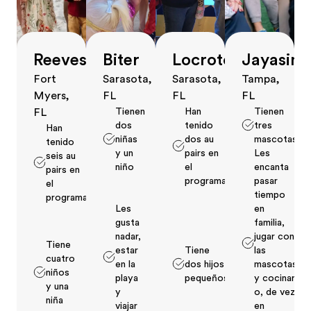
Reeves
Biter
Locrotondo
Jayasin
Fort
Sarasota,
Sarasota,
Tampa,
Myers,
FL
FL
FL
Tienen
Han
Tienen
FL
dos
tenido
tres
Han
niñas
dos au
mascotas
tenido
y un
pairs en
Les
seis au
niño
el
encanta
pairs en
programa
pasar
el
tiempo
programa
Les
en
gusta
familia,
nadar,
jugar con
Tiene
estar
Tiene
las
cuatro
en la
dos hijos
mascotas
niños
playa
pequeños
y cocinar
y una
y
o, de vez
niña
viajar
en