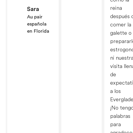
reina
Sara
después 
Au pair
española
comer la
en Florida
galette o
prepararl
estrogon
ni nuestr
visita llen
de
expectat
a los
Everglade
¡No teng
palabras
para
agradece