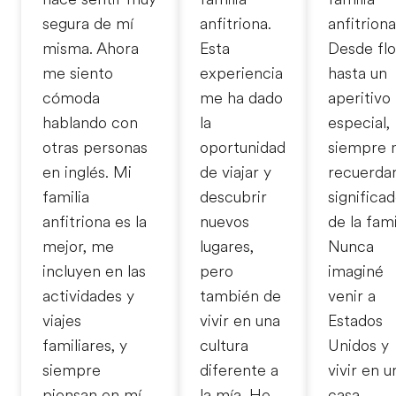
segura de mí
anfitriona.
anfitriona
misma. Ahora
Esta
Desde flo
me siento
experiencia
hasta un
cómoda
me ha dado
aperitivo
hablando con
la
especial,
otras personas
oportunidad
siempre
en inglés. Mi
de viajar y
recuerdan
familia
descubrir
significa
anfitriona es la
nuevos
de la fami
mejor, me
lugares,
Nunca
incluyen en las
pero
imaginé
actividades y
también de
venir a
viajes
vivir en una
Estados
familiares, y
cultura
Unidos y
siempre
diferente a
vivir en u
piensan en mí
la mía. He
casa